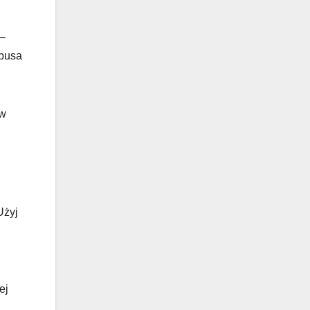
 –
mbusa
 w
Użyj
ej