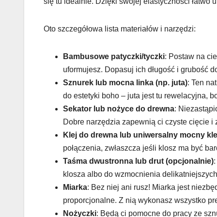
się tu idealnie. Dzięki swojej elastyczności łatwo 
Oto szczegółowa lista materiałów i narzędzi:
Bambusowe patyczki/tyczki
: Postaw na ci
uformujesz. Dopasuj ich długość i grubość d
Sznurek lub mocna linka (np. juta)
: Ten na
do estetyki boho – juta jest tu rewelacyjna, b
Sekator lub nożyce do drewna
: Niezastąp
Dobre narzędzia zapewnią ci czyste cięcie i
Klej do drewna lub uniwersalny mocny klej
połączenia, zwłaszcza jeśli klosz ma być bar
Taśma dwustronna lub drut (opcjonalnie)
klosza albo do wzmocnienia delikatniejszyc
Miarka
: Bez niej ani rusz! Miarka jest niez
proporcjonalne. Z nią wykonasz wszystko pre
Nożyczki
: Będą ci pomocne do pracy ze sznu