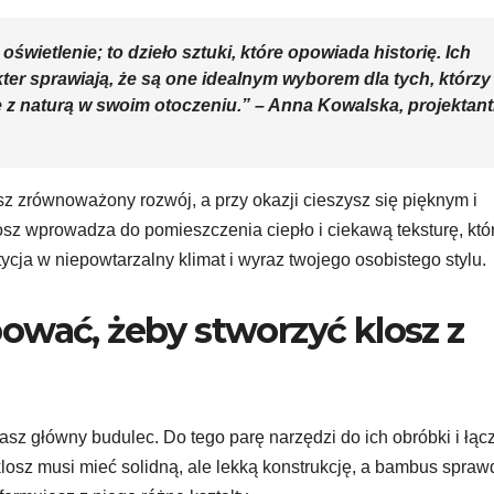
oświetlenie; to dzieło sztuki, które opowiada historię. Ich
ter sprawiają, że są one idealnym wyborem dla tych, którzy
 z naturą w swoim otoczeniu.” – Anna Kowalska, projektan
sz zrównoważony rozwój, a przy okazji cieszysz się pięknym i
sz wprowadza do pomieszczenia ciepło i ciekawą teksturę, któ
tycja w niepowtarzalny klimat i wyraz twojego osobistego stylu.
ować, żeby stworzyć klosz z
sz główny budulec. Do tego parę narzędzi do ich obróbki i łąc
klosz musi mieć solidną, ale lekką konstrukcję, a bambus spraw