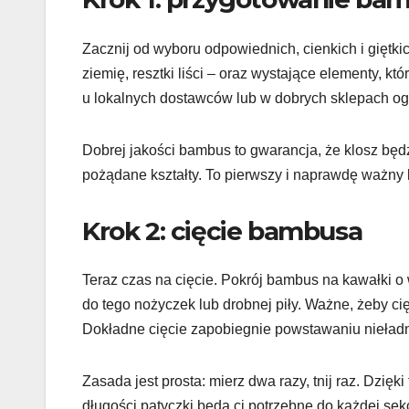
Zacznij od wyboru odpowiednich, cienkich i gięt
ziemię, resztki liści – oraz wystające elementy, 
u lokalnych dostawców lub w dobrych sklepach og
Dobrej jakości bambus to gwarancja, że klosz będzi
pożądane kształty. To pierwszy i naprawdę ważny 
Krok 2: cięcie bambusa
Teraz czas na cięcie. Pokrój bambus na kawałki o 
do tego nożyczek lub drobnej piły. Ważne, żeby cięc
Dokładne cięcie zapobiegnie powstawaniu nieładn
Zasada jest prosta: mierz dwa razy, tnij raz. Dzię
długości patyczki będą ci potrzebne do każdej sekc