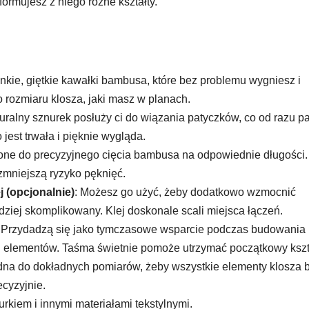
uformujesz z niego różne kształty.
enkie, giętkie kawałki bambusa, które bez problemu wygniesz i
o rozmiaru klosza, jaki masz w planach.
turalny sznurek posłuży ci do wiązania patyczków, co od razu p
o jest trwała i pięknie wygląda.
ione do precyzyjnego cięcia bambusa na odpowiednie długości.
 zmniejszą ryzyko pęknięć.
 (opcjonalnie)
: Możesz go użyć, żeby dodatkowo wzmocnić
dziej skomplikowany. Klej doskonale scali miejsca łączeń.
: Przydadzą się jako tymczasowe wsparcie podczas budowania
h elementów. Taśma świetnie pomoże utrzymać początkowy kszta
będna do dokładnych pomiarów, żeby wszystkie elementy klosza 
cyzyjnie.
rkiem i innymi materiałami tekstylnymi.