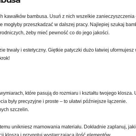
kich kawałków bambusa. Usuń z nich wszelkie zanieczyszczenia
które mogłyby przeszkadzać w dalszej pracy. Najlepiej szukaj ba
rodniczych, żeby mieć pewność co do jego jakości.
e trwały i estetyczny. Giętkie patyczki dużo łatwiej uformujesz
krok!
wymiarach, które pasują do rozmiaru i kształtu twojego klosza. 
ia były precyzyjne i proste – to ułatwi późniejsze łączenie.
ych szczelin.
ki temu unikniesz marnowania materiału. Dokładnie zaplanuj, jaki
ji klosza i przygotuj wystarczającą ilość elementów.