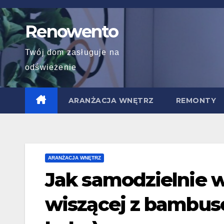
Skip
to
Renowento
content
Twój dom zasługuje na
odświeżenie
ARANŻACJA WNĘTRZ
REMONTY
ARANŻACJA WNĘTRZ
Jak samodzielnie 
wiszącej z bambus