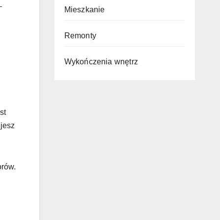
–
Mieszkanie
Remonty
Wykończenia wnętrz
st
ujesz
orów.