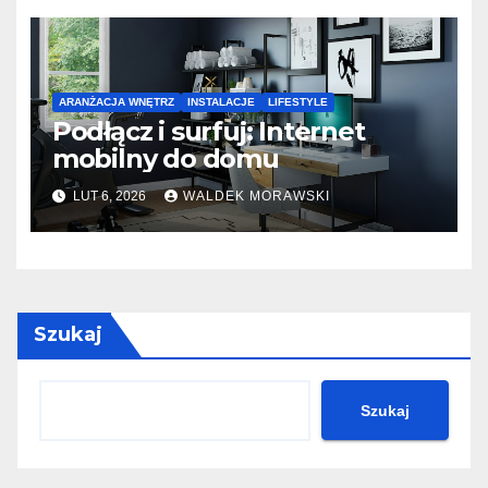
ARANŻACJA WNĘTRZ
INSTALACJE
LIFESTYLE
Podłącz i surfuj: Internet
mobilny do domu
LUT 6, 2026
WALDEK MORAWSKI
Szukaj
Szukaj