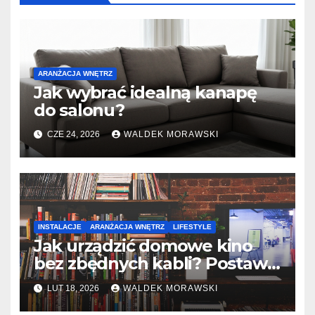
ARANŻACJA WNĘTRZ
Jak wybrać idealną kanapę
do salonu?
CZE 24, 2026
WALDEK MORAWSKI
INSTALACJE
ARANŻACJA WNĘTRZ
LIFESTYLE
Jak urządzić domowe kino
bez zbędnych kabli? Postaw
na telewizję online
LUT 18, 2026
WALDEK MORAWSKI