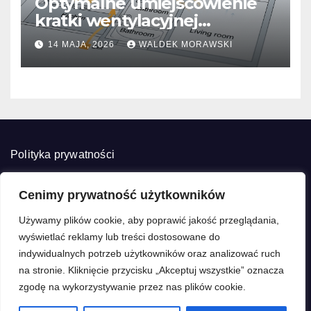
Optymalne umiejscowienie
kratki wentylacyjnej
wywiewnej dla prawidłowego
14 MAJA, 2026
WALDEK MORAWSKI
ciągu kominowego.
Polityka prywatności
Cenimy prywatność użytkowników
Używamy plików cookie, aby poprawić jakość przeglądania,
wyświetlać reklamy lub treści dostosowane do
Renowento
indywidualnych potrzeb użytkowników oraz analizować ruch
na stronie. Kliknięcie przycisku „Akceptuj wszystkie” oznacza
Twój dom zasługuje na odświeżenie
zgodę na wykorzystywanie przez nas plików cookie.