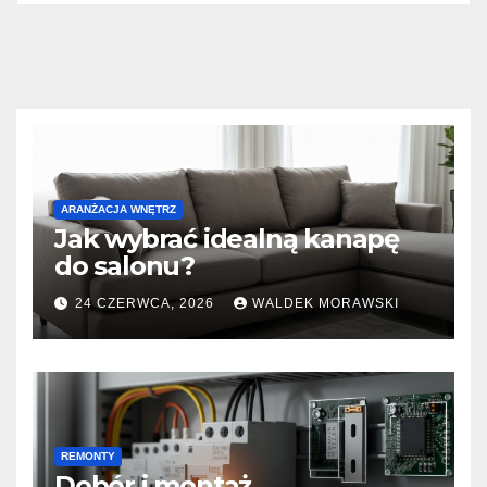
ARANŻACJA WNĘTRZ
Jak wybrać idealną kanapę
do salonu?
24 CZERWCA, 2026
WALDEK MORAWSKI
REMONTY
Dobór i montaż