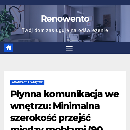
Skip
to
Renowento
content
Twój dom zasługuje na odświeżenie
ARANŻACJA WNĘTRZ
Płynna komunikacja we
wnętrzu: Minimalna
szerokość przejść
między meblami (90